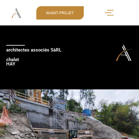
AVANT-PROJET
architectes associés SàRL
chalet
HAY