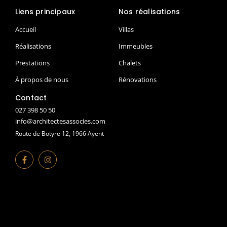
Liens principaux
Nos réalisations
Accueil
Villas
Réalisations
Immeubles
Prestations
Chalets
À propos de nous
Rénovations
Contact
027 398 50 50
info@architectesassocies.com
Route de Botyre 12, 1966 Ayent
F
I
a
n
c
s
e
t
b
a
o
g
o
r
k
a
-
m
f