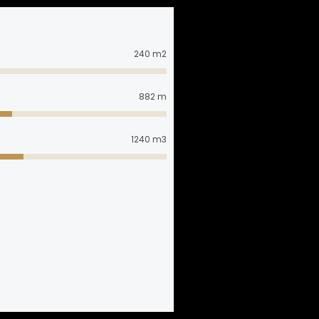
240
m2
882
m
1240
m3