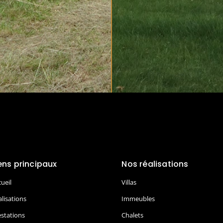
ens principaux
Nos réalisations
ueil
Villas
alisations
Immeubles
estations
Chalets