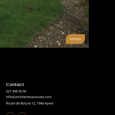
APRES
Contact
027 398 50 50
info@architectesassocies.com
Route de Botyre 12, 1966 Ayent
F
I